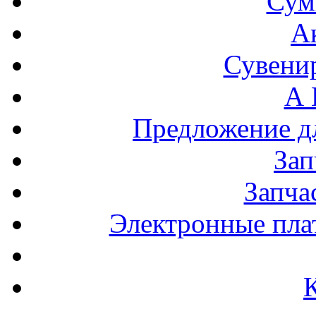
Сум
А
Сувени
А 
Предложение 
За
Запча
Электронные пла