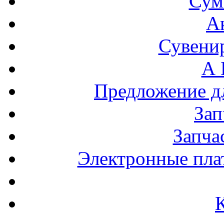
Сум
А
Сувени
А 
Предложение 
За
Запча
Электронные пла