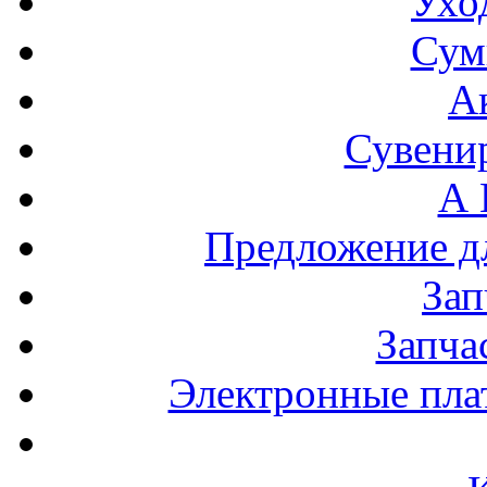
Ухо
Сум
А
Сувени
А 
Предложение 
За
Запча
Электронные пла