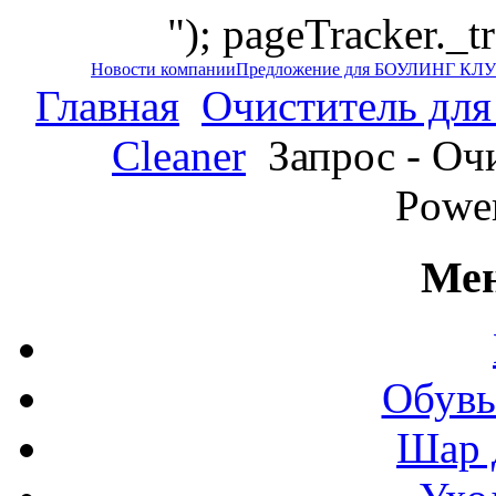
"); pageTracker._t
Новости компании
Предложение для БОУЛИНГ КЛ
Главная
Очиститель для
Cleaner
Запрос - Очи
Power
Мен
Обувь
Шар 