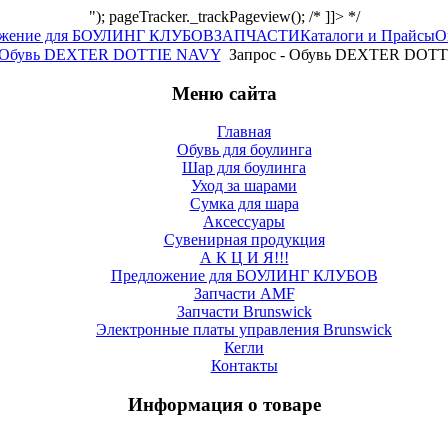
"); pageTracker._trackPageview(); /* ]]> */
ожение для БОУЛИНГ КЛУБОВ
ЗАПЧАСТИ
Каталоги и Прайсы
О
Обувь DEXTER DOTTIE NAVY
Запрос - Обувь DEXTER DOT
Меню сайта
Главная
Обувь для боулинга
Шар для боулинга
Уход за шарами
Сумка для шара
Аксессуары
Сувенирная продукция
А К Ц И Я!!!
Предложение для БОУЛИНГ КЛУБОВ
Запчасти AMF
Запчасти Brunswick
Электронные платы управления Brunswick
Кегли
Контакты
Информация о товаре