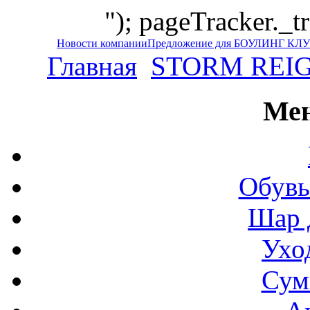
"); pageTracker._t
Новости компании
Предложение для БОУЛИНГ КЛ
Главная
STORM REI
Мен
Обувь
Шар 
Ухо
Сум