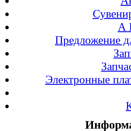
А
Сувени
А 
Предложение 
За
Запча
Электронные пла
Информа