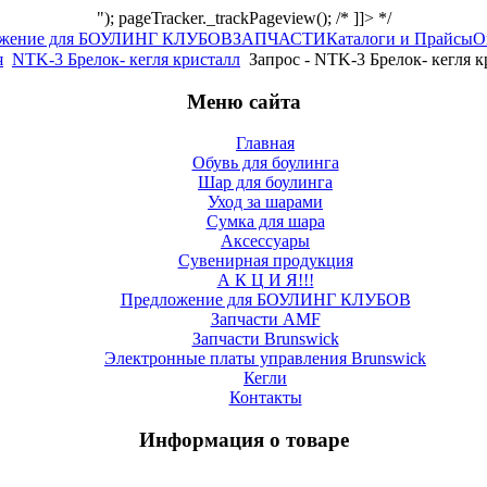
"); pageTracker._trackPageview(); /* ]]> */
ожение для БОУЛИНГ КЛУБОВ
ЗАПЧАСТИ
Каталоги и Прайсы
О
я
NTK-3 Брелок- кегля кристалл
Запрос - NTK-3 Брелок- кегля к
Меню сайта
Главная
Обувь для боулинга
Шар для боулинга
Уход за шарами
Сумка для шара
Аксессуары
Сувенирная продукция
А К Ц И Я!!!
Предложение для БОУЛИНГ КЛУБОВ
Запчасти AMF
Запчасти Brunswick
Электронные платы управления Brunswick
Кегли
Контакты
Информация о товаре