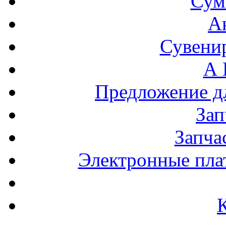
Сум
А
Сувени
А 
Предложение 
За
Запча
Электронные пла