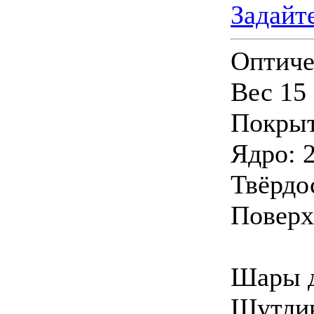
Задайт
Оптиче
Вес 15
Покрыт
Ядро: 
Твёрдос
Поверх
Шары д
Шутлив