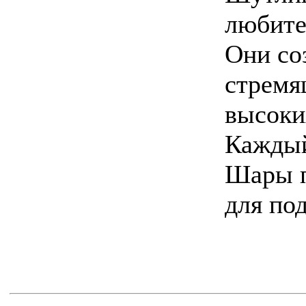
любите
Они со
стремя
высоки
Каждый
Шары п
для по