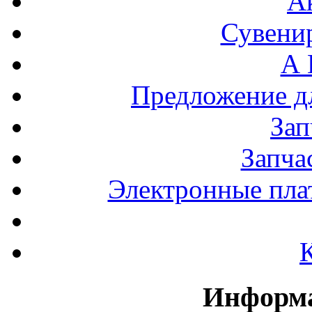
А
Сувени
А 
Предложение 
За
Запча
Электронные пла
Информа