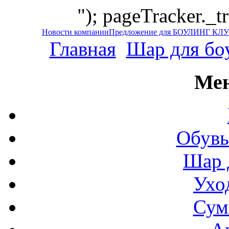
"); pageTracker._t
Новости компании
Предложение для БОУЛИНГ КЛ
Главная
Шар для бо
Мен
Обувь
Шар 
Ухо
Сум