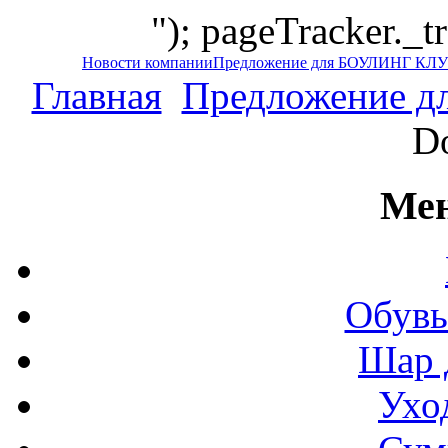
"); pageTracker._t
Новости компании
Предложение для БОУЛИНГ КЛ
Главная
Предложение 
D
Мен
Обувь
Шар 
Ухо