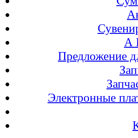
Сум
А
Сувени
А 
Предложение 
За
Запча
Электронные пла