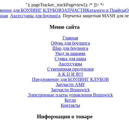
"); pageTracker._trackPageview(); /* ]]> */
ожение для БОУЛИНГ КЛУБОВ
ЗАПЧАСТИ
Каталоги и Прайсы
О
вная
Аксессуары для боулинга
Перчатка защитная MASH для л
Меню сайта
Главная
Обувь для боулинга
Шар для боулинга
Уход за шарами
Сумка для шара
Аксессуары
Сувенирная продукция
А К Ц И Я!!!
Предложение для БОУЛИНГ КЛУБОВ
Запчасти AMF
Запчасти Brunswick
Электронные платы управления Brunswick
Кегли
Контакты
Информация о товаре