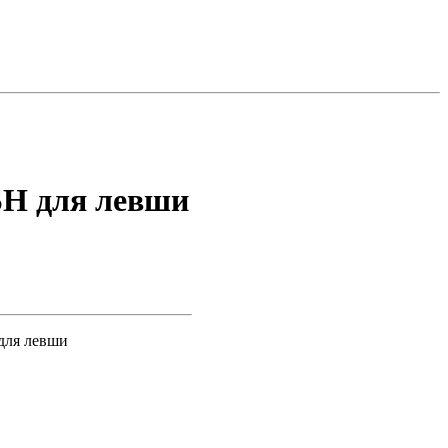
H для левши
для левши