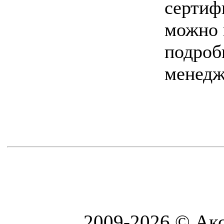
сертиф
можно 
подроб
менедж
2009-2026 © Акс