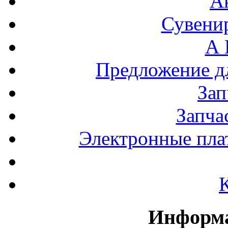
А
Сувени
А 
Предложение 
За
Запча
Электронные пла
Информа