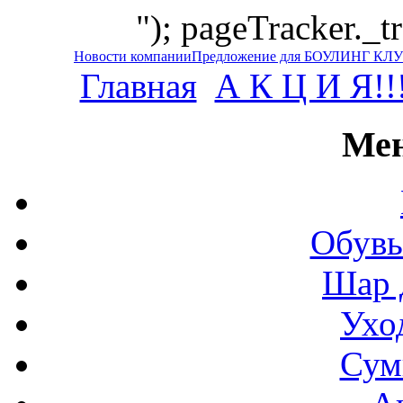
"); pageTracker._t
Новости компании
Предложение для БОУЛИНГ КЛ
Главная
А К Ц И Я!!
Мен
Обувь
Шар 
Ухо
Сум