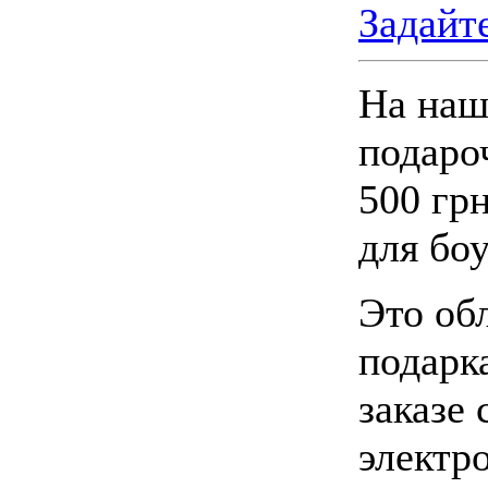
Задайт
На наш
подаро
500 гр
для боу
Это об
подарк
заказе
электр